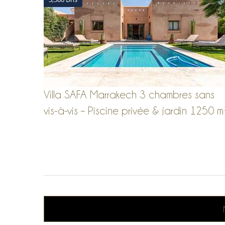
Villa SAFA Marrakech 3 chambres sans
vis-à-vis – Piscine privée & jardin 1250 m