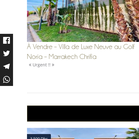
À Vendre – Villa de Luxe Neuve au Golf
Noria – Marrakech Chrifia
Urgent !!
3,500 Dhs