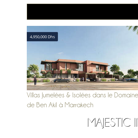
4,950,000 Dhs
Villas Jumelées & Isolées dans le Domain
de Ben Akil à Marrakech
MAJESTIC 