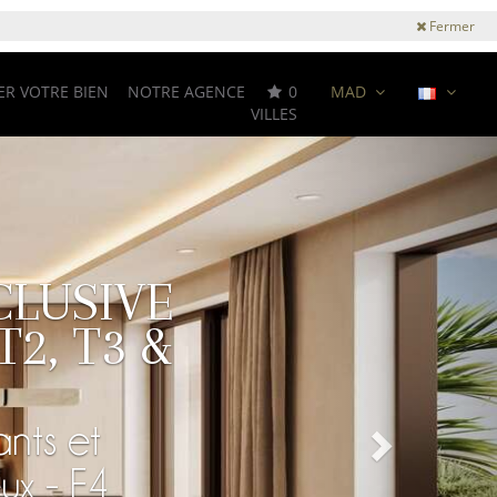
Fermer
ER VOTRE BIEN
NOTRE AGENCE
0
MAD
VILLES
Next
CLUSIVE
T2, T3 &
ants et
ux - F4