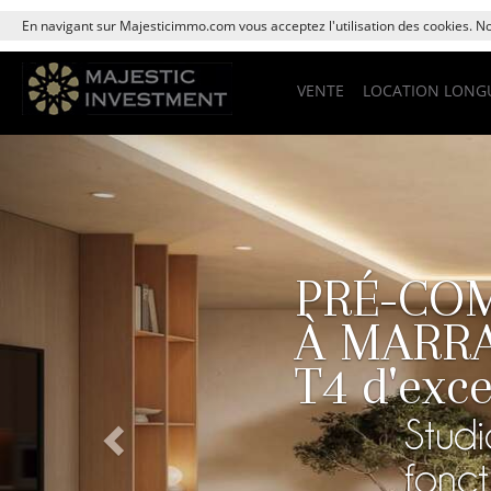
En navigant sur Majesticimmo.com vous acceptez l'utilisation des cookies. Nou
VENTE
LOCATION LONG
Previous
PRÉ-COM
À MARRAK
T4 d'exc
Studi
fonct