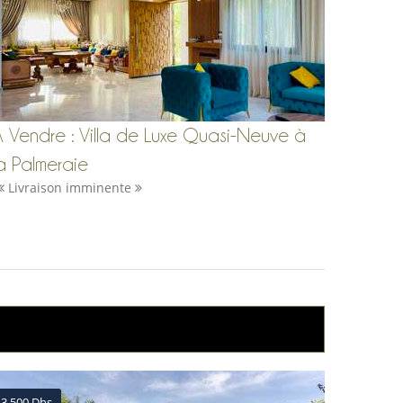
À Vendre : Villa de Luxe Quasi-Neuve à
a Palmeraie
Livraison imminente
3,500 Dhs