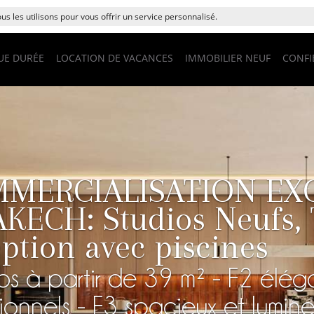
s les utilisons pour vous offrir un service personnalisé.
UE DURÉE
LOCATION DE VACANCES
IMMOBILIER NEUF
CONFI
MERCIALISATION EX
ECH: Studios Neufs, 
eption avec piscines
os à partir de 39 m² - F2 élég
ionnels - F3 spacieux et lumine