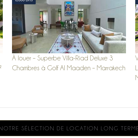
À louer – Superbe Villa-Riad Deluxe 3
V
²
Chambres à Golf Al Maaden – Marrakech
L
NOTRE SÉLECTION DE LOCATION LONG TERM