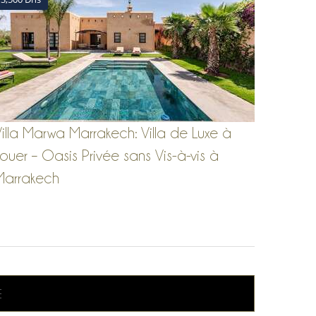
illa Marwa Marrakech: Villa de Luxe à
ouer – Oasis Privée sans Vis-à-vis à
Marrakech
E