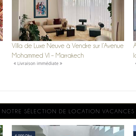
Villa de Luxe Neuve à Vendre sur l’Avenue
Mohammed VI – Marrakech
l
Livraison immédiate
NOTRE SÉLECTION DE LOCATION VACANCES
6,000 Dhs