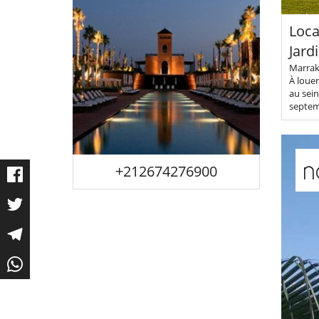
Loca
Jard
Marrake
À loue
au sein
septem
n
+212674276900