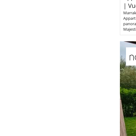
| Vu
Marrake
Appart
panora
Majest
n