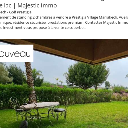
e lac | Majestic Immo
ch - Golf Prestigia
ement de standing 2 chambres à vendre à Prestigia Village Marrakech. Vue l
mique, résidence sécurisée, prestations premium. Contactez Majestic Immo
ic Investment vous propose à la vente ce superbe…
ouveau