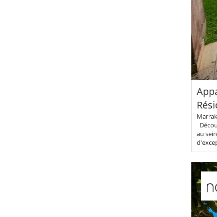
Appa
Rési
Marrake
Découv
au sein
d'excep
n