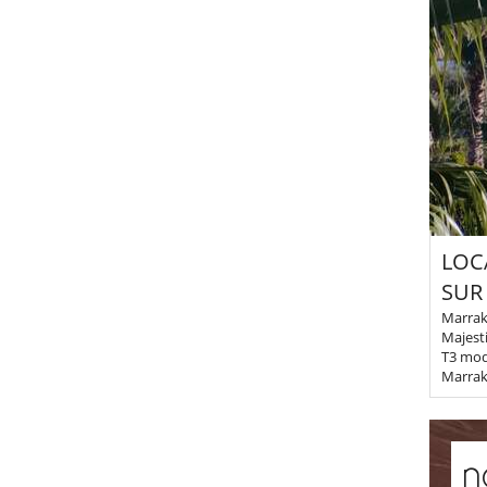
LOC
SUR
Marrake
Majest
T3 mod
Marrake
n