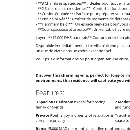
- **3 Chambres spacieuses** : Idéales pour accueillir u
- **2 Salles de bain modernes** : Confort et fonctionna
- **Cuisine équipée** : Parfaite pour préparer vos repa
- **Piscine privée** : Profitez de moments de détente e
- **Hammam beldi** : Un espace bien-être pour vous r
- **Cour spacieuse et arborée** : Un véritable havre de
Loyer : **15.000 DHS par mois** Compris entretien pisc
Disponible immédiatement, cette villa n'attend plus 
unique de vivre dans un cadre exceptionnel.
Pour plus d'informations ou pour organiser une visite,
Discover this charming villa, perfect for long-ter
environment, this residence will captivate you wi
Features:
3 Spacious Bedrooms:
Ideal for hosting
2 Moder
family or friends
and func
Private Pool:
Enjoy moments of relaxation in
Traditi
complete privacy
space to
Rent:
15,000 MAD per month, including pool and gar