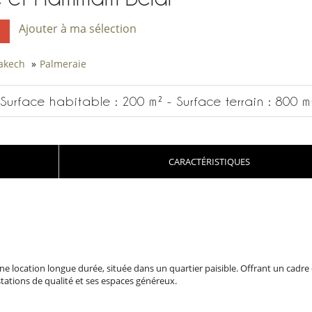
Ajouter à ma sélection
akech
»
Palmeraie
Surface habitable : 200 m² - Surface terrain : 800 m
CARACTÉRISTIQUES
e location longue durée, située dans un quartier paisible. Offrant un cadre 
tations de qualité et ses espaces généreux.