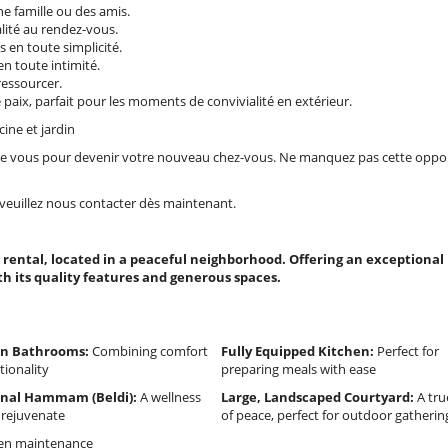
ne famille ou des amis.
lité au rendez-vous.
s en toute simplicité.
n toute intimité.
essourcer.
 paix, parfait pour les moments de convivialité en extérieur.
ine et jardin
que vous pour devenir votre nouveau chez-vous. Ne manquez pas cette oppo
 veuillez nous contacter dès maintenant.
m rental, located in a peaceful neighborhood. Offering an exceptional 
th its quality features and generous spaces.
n Bathrooms:
Combining comfort
Fully Equipped Kitchen:
Perfect for
tionality
preparing meals with ease
onal Hammam (Beldi):
A wellness
Large, Landscaped Courtyard:
A tru
 rejuvenate
of peace, perfect for outdoor gatherin
den maintenance