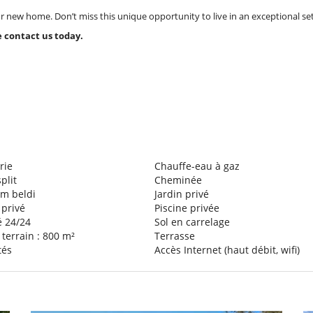
ur new home. Don’t miss this unique opportunity to live in an exceptional set
e contact us today.
rie
Chauffe-eau à gaz
split
Cheminée
 beldi
Jardin privé
 privé
Piscine privée
é 24/24
Sol en carrelage
 terrain : 800 m²
Terrasse
tés
Accès Internet (haut débit, wifi)