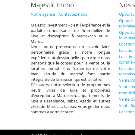
Majestic Immo
Nos s
Notre agence
|
Contactez-nous
Opportun
Opportun
Majestic Investment - c'est l'expérience et la
Marrake
parfaite connaissance de l'immobilier de
Opportun
luxe et d'exception à Marrakech et au
Marrake
Maroc.
Location
Nous vous proposons un savoir faire
Location
personnalisé grâce à notre longue
Location
expérience professionnelle : parce que nous
commerc
pensons que le conseil pour la vente ou la
location immobilière, l'expertise de votre
Location
bien, l'étude du marché font partie
Marrake
intégrante de la mission qui est la nôtre.
Vente Vi
Découvrez notre sélection de programmes
Vente te
neufs, villas de luxe et propriétés
Immobili
d’exception à Marrakech, appartements de
Vente Du
luxe à Casablanca, Rabat, Agadir et autres
Vente B
villes du Maroc..... Laissez-vous guider nous
sommes à votre écoute.
Location