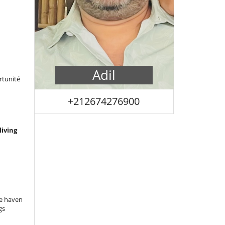
Adil
rtunité
+212674276900
living
e haven
gs