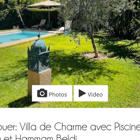
Photos
Video
uer: Villa de Charme avec Piscin
e et Hammam Beldi