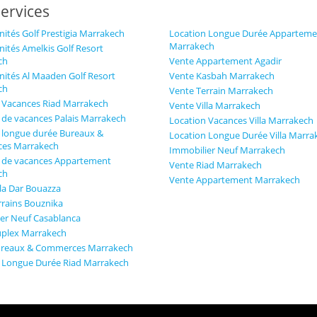
ervices
ités Golf Prestigia Marrakech
Location Longue Durée Apparteme
Marrakech
ités Amelkis Golf Resort
ch
Vente Appartement Agadir
ités Al Maaden Golf Resort
Vente Kasbah Marrakech
ch
Vente Terrain Marrakech
 Vacances Riad Marrakech
Vente Villa Marrakech
 de vacances Palais Marrakech
Location Vacances Villa Marrakech
 longue durée Bureaux &
Location Longue Durée Villa Marra
es Marrakech
Immobilier Neuf Marrakech
 de vacances Appartement
Vente Riad Marrakech
ch
Vente Appartement Marrakech
lla Dar Bouazza
rrains Bouznika
er Neuf Casablanca
plex Marrakech
ureaux & Commerces Marrakech
 Longue Durée Riad Marrakech